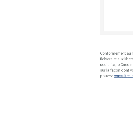
Conformément au règ
fichiers et aux libe
scolarité, le Cned 
sur la façon dont v
pouvez
consulter l